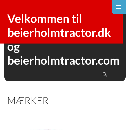
Velkommen til
beierholmtractor.dk
og
SKIP
beierholmtractor.com
TO
CONTENT
Search
MÆRKER