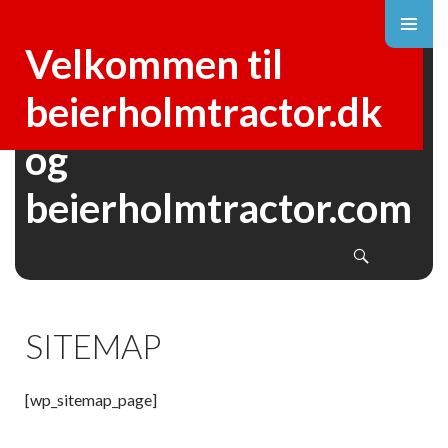
Velkommen til
beierholmtractor.dk
og
SKIP
beierholmtractor.com
TO
CONTENT
Search
SITEMAP
[wp_sitemap_page]